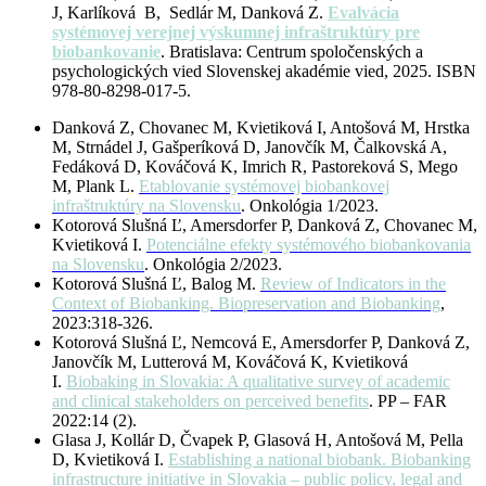
J, Karlíková B, Sedlár M, Danková Z.
Evalvácia
systémovej verejnej výskumnej infraštruktúry pre
biobankovanie
. Bratislava: Centrum spoločenských a
psychologických vied Slovenskej akadémie vied, 2025. ISBN
978-80-8298-017-5.
Danková Z, Chovanec M, Kvietiková I, Antošová M, Hrstka
M, Strnádel J, Gašperíková D, Janovčík M, Čalkovská A,
Fedáková D, Kováčová K, Imrich R, Pastoreková S, Mego
M, Plank L.
Etablovanie systémovej biobankovej
infraštruktúry na Slovensku
. Onkológia 1/2023.
Kotorová Slušná Ľ, Amersdorfer P, Danková Z, Chovanec M,
Kvietiková I.
Potenciálne efekty systémového biobankovania
na Slovensku
. Onkológia 2/2023.
Kotorová Slušná Ľ, Balog M.
Review of Indicators in the
Context of Biobanking. Biopreservation and Biobanking
,
2023:318-326.
Kotorová Slušná Ľ, Nemcová E, Amersdorfer P, Danková Z,
Janovčík M, Lutterová M, Kováčová K, Kvietiková
I.
Biobaking in Slovakia: A qualitative survey of academic
and clinical stakeholders on perceived benefits
. PP – FAR
2022:14 (2).
Glasa J, Kollár D, Čvapek P, Glasová H, Antošová M, Pella
D, Kvietiková I.
Establishing a national biobank. Biobanking
infrastructure initiative in Slovakia – public policy, legal and