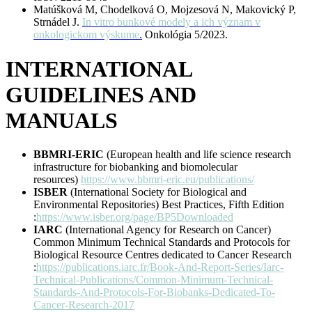
Matúšková M, Chodelková O, Mojzesová N, Makovický P,
Strnádel J.
In vitro bunkové modely a ich význam v
onkologickom výskume
.
Onkológia 5/2023.
INTERNATIONAL
GUIDELINES AND
MANUALS
BBMRI-ERIC
(European health and life science research
infrastructure for biobanking and biomolecular
resources)
https://www.bbmri-eric.eu/publications/
ISBER
(International Society for Biological and
Environmental Repositories) Best Practices, Fifth Edition
:
https://www.isber.org/page/BP5Downloaded
IARC
(International Agency for Research on Cancer)
Common Minimum Technical Standards and Protocols for
Biological Resource Centres dedicated to Cancer Research
:
https://publications.iarc.fr/Book-And-Report-Series/Iarc-
Technical-Publications/Common-Minimum-Technical-
Standards-And-Protocols-For-Biobanks-Dedicated-To-
Cancer-Research-2017