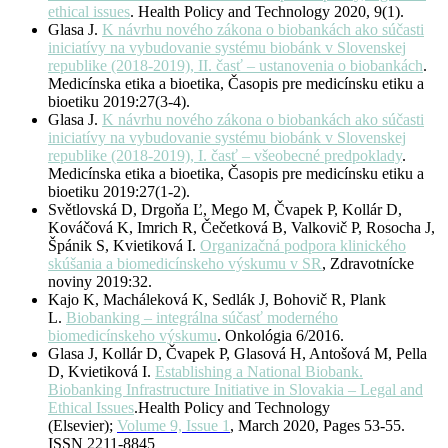
ethical issues
. Health Policy and Technology 2020, 9(1).
Glasa J.
K návrhu nového zákona o biobankách ako súčasti
iniciatívy na vybudovanie systému biobánk v Slovenskej
republike (2018-2019), II. časť – ustanovenia o biobankách
.
Medicínska etika a bioetika, Časopis pre medicínsku etiku a
bioetiku 2019:27(3-4).
Glasa J.
K návrhu nového zákona o biobankách ako súčasti
iniciatívy na vybudovanie systému biobánk v Slovenskej
republike (2018-2019), I. časť – všeobecné predpoklady
.
Medicínska etika a bioetika, Časopis pre medicínsku etiku a
bioetiku 2019:27(1-2).
Světlovská D, Drgoňa Ľ, Mego M, Čvapek P, Kollár D,
Kováčová K, Imrich R, Čečetková B, Valkovič P, Rosocha J,
Špánik S, Kvietiková I.
Organizačná podpora klinického
skúšania a biomedicínskeho výskumu v SR
, Zdravotnícke
noviny 2019:32.
Kajo K, Macháleková K, Sedlák J, Bohovič R, Plank
L.
Biobanking – integrálna súčasť moderného
biomedicínskeho výskumu
. Onkológia 6/2016.
Glasa J, Kollár D, Čvapek P, Glasová H, Antošová M, Pella
D, Kvietiková I.
Establishing a National Biobank.
Biobanking Infrastructure Initiative in Slovakia – Legal and
Ethical Issues
.Health Policy and Technology
(Elsevier);
Volume 9, Issue 1
, March 2020, Pages 53-55.
ISSN 2211-8845